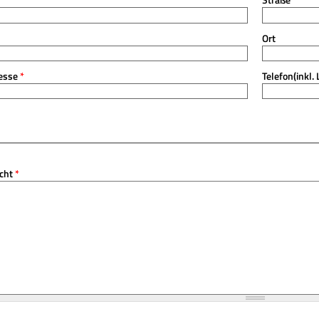
Ort
resse
*
Telefon(inkl.
icht
*