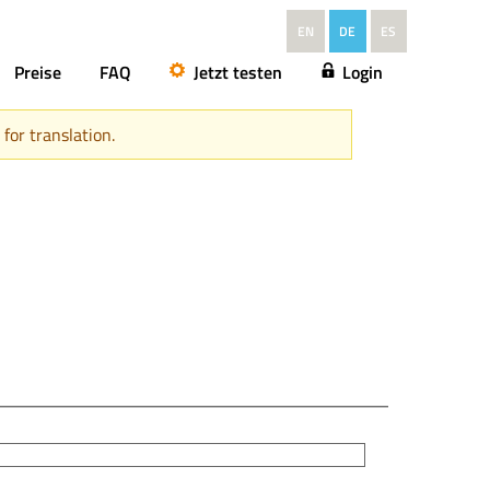
EN
DE
ES
Preise
FAQ
Jetzt testen
Login
for translation.