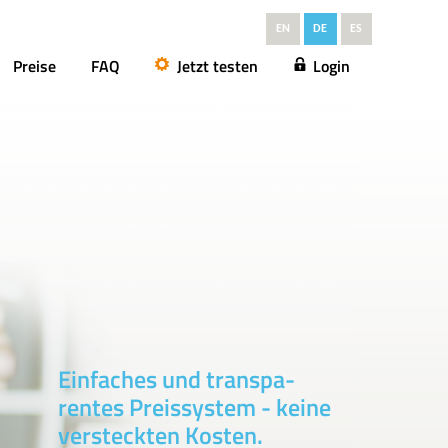
EN
DE
ES
Preise
FAQ
Jetzt testen
Login
Einfaches und transpa-
Übersichtlich und flexibel:
rentes Preissystem - keine
das kommt bei allen
versteckten Kosten.
Mitarbeitern gut an!