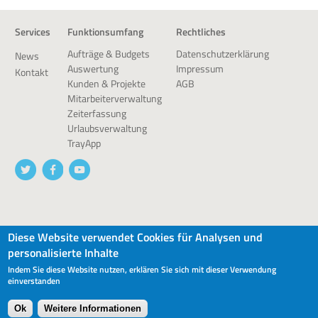
Services
Funktionsumfang
Rechtliches
Datenschutzerklärung
Aufträge & Budgets
News
Impressum
Auswertung
Kontakt
AGB
Kunden & Projekte
Mitarbeiterverwaltung
Zeiterfassung
Urlaubsverwaltung
TrayApp
© 2026 devworx GmbH & Co.KG
Diese Website verwendet Cookies für Analysen und
personalisierte Inhalte
Indem Sie diese Website nutzen, erklären Sie sich mit dieser Verwendung
einverstanden
Ok
Weitere Informationen