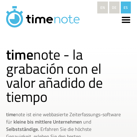
Pasar al contenido principal
EN
DE
ES
time
note - la
grabación con el
valor añadido de
tiempo
time
note ist eine webbasierte Zeiterfassungs-software
für
kleine bis mittlere Unternehmen
und
Selbstständige.
Erfahren Sie die höchste
Genauigkeit, erleben Sie den besten