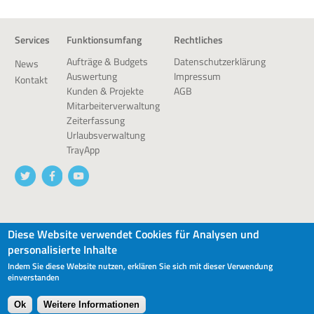
Services
Funktionsumfang
Rechtliches
Datenschutzerklärung
Aufträge & Budgets
News
Impressum
Auswertung
Kontakt
AGB
Kunden & Projekte
Mitarbeiterverwaltung
Zeiterfassung
Urlaubsverwaltung
TrayApp
Diese Website verwendet Cookies für Analysen und
© 2026 devworx GmbH & Co.KG
personalisierte Inhalte
Indem Sie diese Website nutzen, erklären Sie sich mit dieser Verwendung
einverstanden
Ok
Weitere Informationen