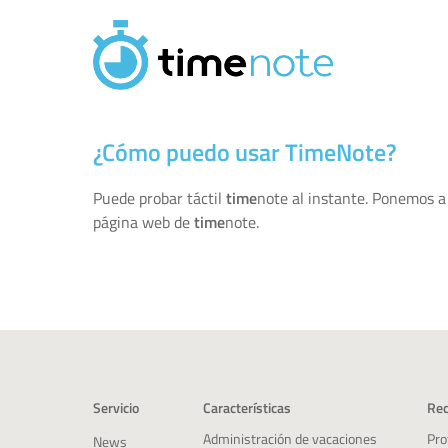
Pasar al contenido principal
¿Cómo puedo usar TimeNote?
Puede probar táctil
time
note al instante. Ponemos a 
página web de
time
note.
Servicio
Características
Rec
Pro
Administración de vacaciones
News