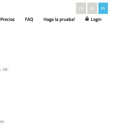
EN
DE
ES
Precios
FAQ
Haga la prueba!
Login
 ist:
en: