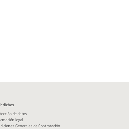
htliches
tección de datos
ormación legal
diciones Generales de Contratación