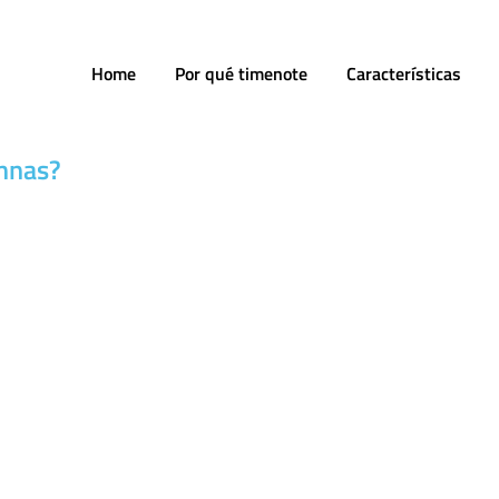
Home
Por qué timenote
Características
mnas?