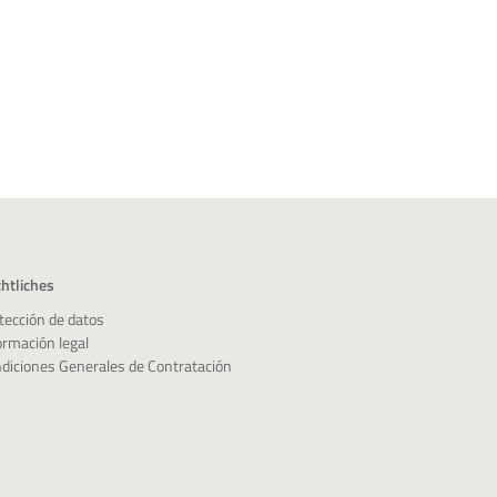
htliches
tección de datos
ormación legal
diciones Generales de Contratación