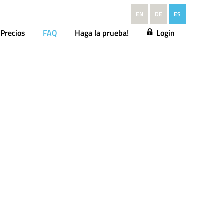
EN
DE
ES
Precios
FAQ
Haga la prueba!
Login