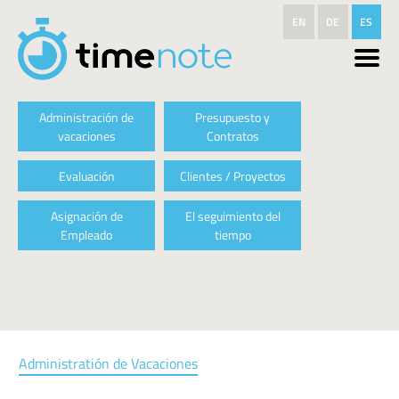
Pasar al contenido principal
EN
DE
ES
Administración de
Presupuesto y
vacaciones
Contratos
Evaluación
Clientes / Proyectos
Asignación de
El seguimiento del
Empleado
tiempo
Administratión de Vacaciones